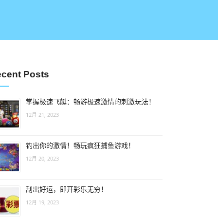
cent Posts
掌握极速飞艇：畅游极速激情的刺激玩法！
12月 21, 2023
钓出你的激情！畅玩疯狂捕鱼游戏！
12月 20, 2023
刮出好运，即开彩乐无穷！
12月 19, 2023