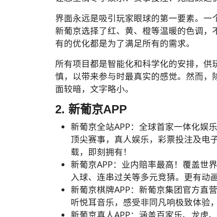
界面永远是吸引玩家眼球的第一要素。一
新葡京选择了红、黄、橙等温暖的色调，
有的优化都是为了满足所有的需求。
所有项目都是智能化和科学化的安排，供
慎，以带来参与时最真实的感觉。然而，
面较暗，文字略小。
2. 新葡京APP
新葡京全站APP：全球首家一体化娱
顶尖赛事，真人娱乐，彩票投注及电
载，即刻拥有！
新葡京APP：业内赔率最高！覆盖世
入球、连串过关等多元竞猜。更有动
新葡京棋牌APP：新葡京集团官方直
听悦耳音乐，感受非同凡响极致体验
新葡京真人APP：涵盖百家乐、龙虎