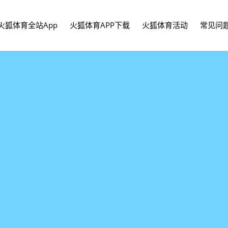
火狐体育全站App
火狐体育APP下载
火狐体育活动
常见问