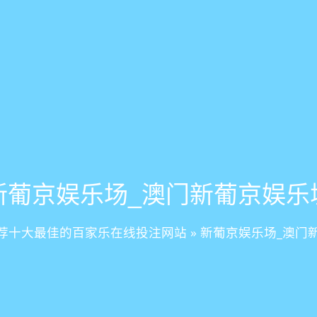
新葡京娱乐场_澳门新葡京娱乐
荐十大最佳的百家乐在线投注网站
»
新葡京娱乐场_澳门