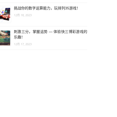
挑战你的数字运算能力，玩排列35游戏！
12月 18, 2023
刺激三分，掌握运势 — 体验快三博彩游戏的
乐趣！
12月 17, 2023