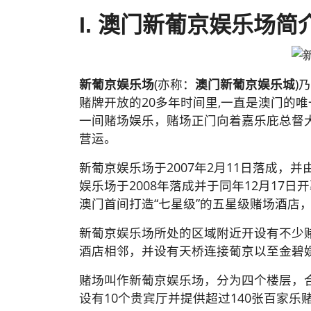
I. 澳门新葡京娱乐场简
新葡京娱乐场
(亦称：
澳门新葡京娱乐城
)
赌牌开放的20多年时间里,一直是澳门的
一间赌场娱乐，赌场正门向着嘉乐庇总督
营运。
新葡京娱乐场于2007年2月11日落成
娱乐场于2008年落成并于同年12月17
澳门首间打造“七星级”的五星级赌场酒店，
新葡京娱乐场所处的区域附近开设有不少
酒店相邻，并设有天桥连接葡京以至金碧
赌场叫作新葡京娱乐场，分为四个楼层，合
设有10个贵宾厅并提供超过140张百家乐