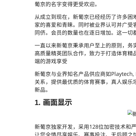
葡京的名字变得更受欢迎。
从成立到现在，新葡京已经经历了许多困
家的喜爱和青睐。同时被业界认可并广受
同侪。会员的数量也在逐日增加。这一切
一直以来新葡京秉承用户至上的原则，务
高质量精英团队合作，致力于打造体育精
端的游戏享受
新葡京与业界知名产品供应商如Playtech, En
关系，提供最优质的体育赛事，真人娱乐
新品。
1. 画面显示
新葡京独家开发，采用128位加密技术和
让您全情尽享娱乐、赛事投注、无后顾之