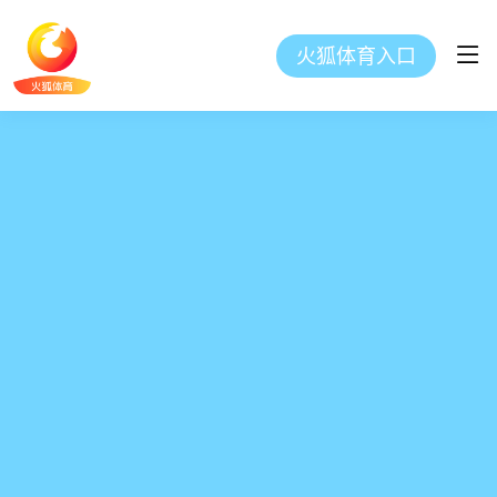
火狐体育入口