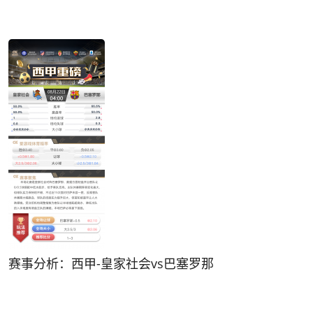
赛事分析：西甲-皇家社会vs巴塞罗那