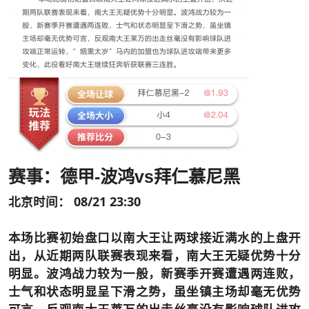
赛事：德甲-波鸿vs拜仁慕尼黑
北京时间： 08/21 23:30
本场比赛初始盘口以南大王让两球接近满水的上盘开
出，从近期两队联赛表现来看，南大王无疑优势十分
明显。波鸿战力较为一般，新赛季开赛遭遇两连败，
士气和状态明显呈下滑之势，虽坐镇主场却毫无优势