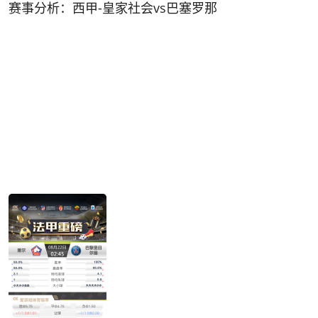
赛事分析：西甲-皇家社会vs巴塞罗那