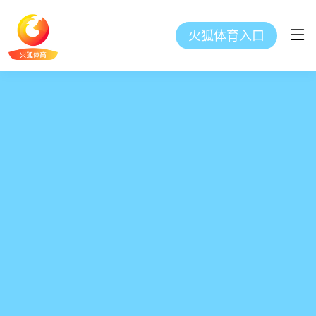
火狐体育入口