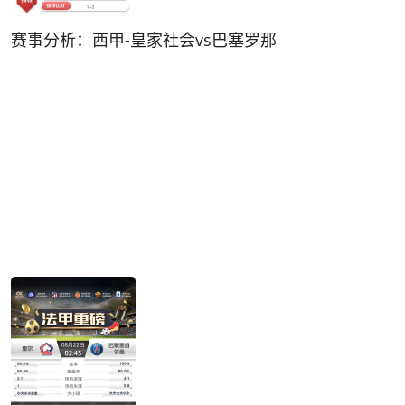
赛事分析：西甲-皇家社会vs巴塞罗那