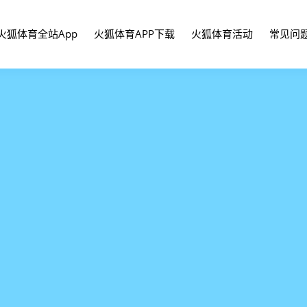
火狐体育全站App
火狐体育APP下载
火狐体育活动
常见问