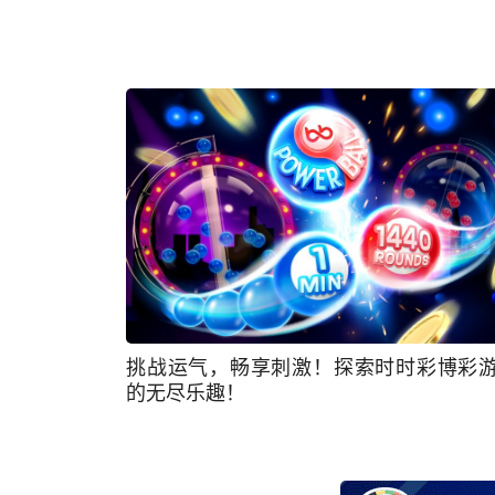
挑战运气，畅享刺激！探索时时彩博彩
的无尽乐趣！